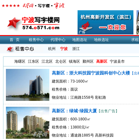
首页
租售中心
代理中心
地图选址
地铁选址
求租
杭州
宁波
浙江
海曙区
江东区
江北区
北仑区
镇海区
鄞州区
高新区
宁波县市
高新区：浙大科技园宁波园科创中心大楼
【出
建筑面积：73-1600㎡
租售价格：面议
物业地址：江南路1558号 彩虹路
高新区：绿城·绿园大厦
【出售广告】
建筑面积：600-1800㎡
租售价格：13800元/㎡
物业地址：通途路1885号 高新科技园