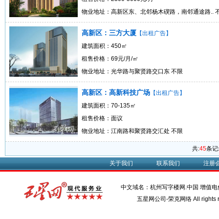
物业地址：高新区东、北邻杨木碶路，南邻通途路.. 
高新区：三方大厦
【出租广告】
建筑面积：450㎡
租售价格：69元/月/㎡
物业地址：光华路与聚贤路交口东 不限
高新区：高新科技广场
【出租广告】
建筑面积：70-135㎡
租售价格：面议
物业地址：江南路和聚贤路交汇处 不限
共:
45
条记
关于我们
联系我们
注册
中文域名：杭州写字楼网.中国 增值
五星网公司-荣克网络 All rights r